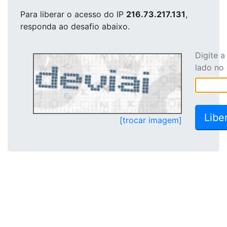
Para liberar o acesso
do IP
216.73.217.131
,
responda ao desafio abaixo.
Digite 
lado no
[trocar imagem]