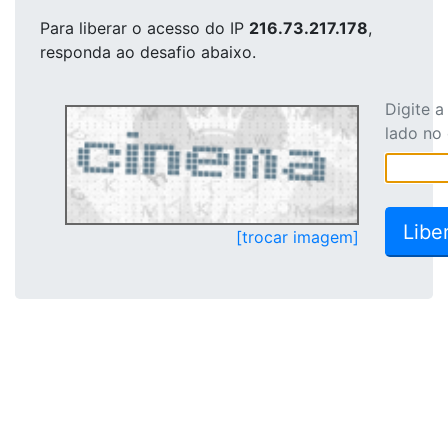
Para liberar o acesso
do IP
216.73.217.178
,
responda ao desafio abaixo.
Digite 
lado no
[trocar imagem]